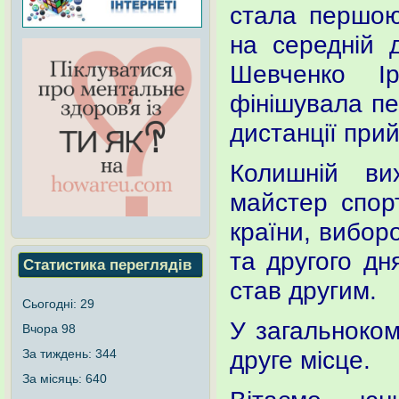
стала першою
на середній д
Шевченко Ір
фінішувала пе
дистанції при
Колишній ви
майстер спорт
країни, вибор
та другого дн
Статистика переглядів
став другим.
Сьогодні:
29
У загальноком
Вчора
98
друге місце.
За тиждень:
344
За місяць:
640