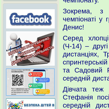
чемпіонату.
Зокрема, з
чемпіонаті у 
Денис!
Серед хлопц
(Ч-14) – друг
дистанціях, 
спринтерській
та Садовий Р
середній диста
Дівчата теж
Стефанія посі
середній дис