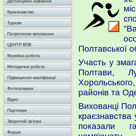
Дистанційне навчання
мі
Краєзнавство
сп
Туризм
"В
Патріотичне виховання
ос
ЦЕНТР ВПВ
Полтавської об
Музейна робота
Участь у змаг
Методична робота
Полтави, Лу
Підвищення кваліфікації
Хорольськог
Фотогалерея
районів та Оде
Відео
Вихованці Пол
Партнери
краєзнавства 
Зворотній зв'язок
показали г
Форум