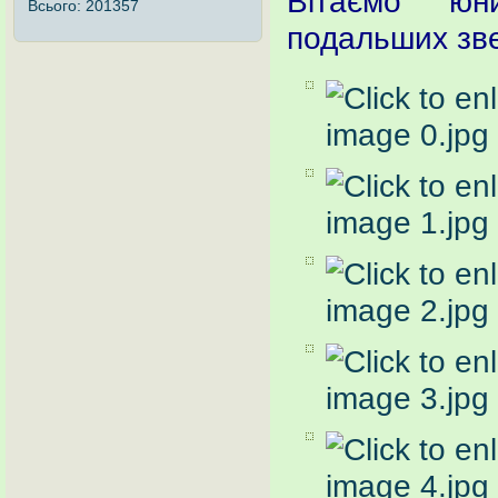
Вітаємо юн
Всього:
201357
подальших зв