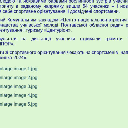
лодою та яскравими барвами рослинності зустрів учасни
принту в заданому напрямку вишли 54 учасники – і нова
 себе спортивне орієнтування, і досвідчені спортсмени.
ний Комунальним закладом «Центр національно-патріотичн
знавства учнівської молоді Полтавської обласної ради» 
єнтування і туризму «Центуріон».
ультати на дистанції учасники отримали грамоти
ПОР».
ти зі спортивного орієнтування чекають на спортсменів нап
жинка-2024».