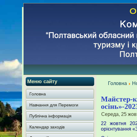
Меню сайту
Головна
Н
Головна
Майстер-кл
Навчання для Перемоги
осінь»-202
Середа, 25 жов
Публічна інформація
22 жовтня 202
Календар заходів
орієнтування «З