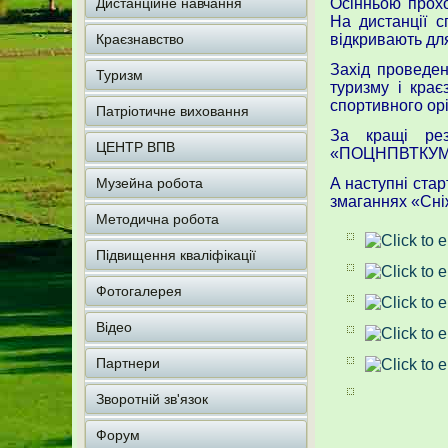
Дистанційне навчання
Осінньою прохо
На дистанції с
Краєзнавство
відкривають для
Захід проведе
Туризм
туризму і крає
спортивного орі
Патріотичне виховання
За кращі рез
ЦЕНТР ВПВ
«ПОЦНПВТКУМ
Музейна робота
А наступні стар
змаганнях «Сні
Методична робота
Підвищення кваліфікації
Фотогалерея
Відео
Партнери
Зворотній зв'язок
Форум