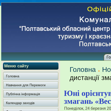
Го
Меню сайту
Головна
Но
дистанції зм
Головна
Навчання для Перемоги
Юні орієнтув
Публічна інформація
змагань «Вес
Календар заходів
Понеділок, 24 березня 20