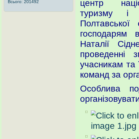
центр націо
Всього:
201492
туризму і к
Полтавської
господарям 
Наталії Сід
проведенні з
учасникам та 
команд за орга
Особлива п
організовувати