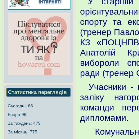
У старшій в
орієнтувальн
спорту та екс
(тренер Павло
КЗ «ПОЦНПВТ
Анатолій К
вибороли сп
ради (тренер 
Учасники - п
Статистика переглядів
заліку наго
команди пер
Сьогодні:
68
Вчора
96
дипломами.
За тиждень:
479
Комунальний
За місяць:
775