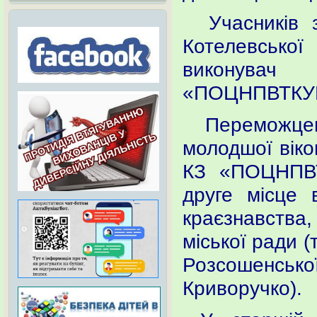
Учасників зм
Котелевсько
виконувач
«ПОЦНПВТКУМ
Переможцем
молодшої віко
КЗ «ПОЦНПВТ
друге місце 
краєзнавства,
міської ради (
Розсошенсь
Криворучко).