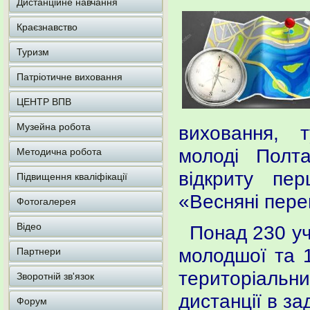
Дистанційне навчання
Краєзнавство
Туризм
Патріотичне виховання
ЦЕНТР ВПВ
Музейна робота
виховання, т
молоді Полт
Методична робота
відкриту пер
Підвищення кваліфікації
«Весняні пере
Фотогалерея
Відео
Понад 230 уча
молодшої та 1
Партнери
територіальни
Зворотній зв'язок
дистанції в з
Форум