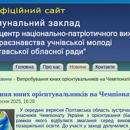
Головна
Про нас
Новини
Контакти
овини
Випробування юних орієнтувальників на Чемпіонаті
ння юних орієнтувальників на Чемпіона
есня 2025, 16:28
У середині вересня Полтавська область зустріча
учасників Чемпіонату України з орієнтування (ба
рамках якого відбулися змагання серед вихов
позашкільної освіти. До участі у заході долучилися