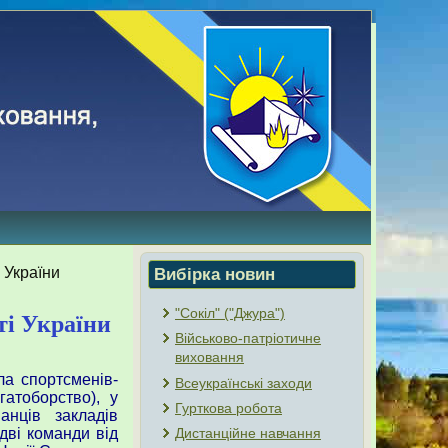
 України
Вибірка новин
"Сокіл" ("Джура")
ті України
Військово-патріотичне
виховання
ла спортсменів-
Всеукраїнські заходи
гатоборство), у
Гурткова робота
анців закладів
 дві команди від
Дистанційне навчання