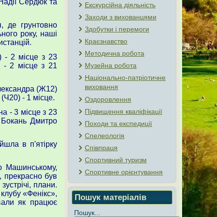
 Надії Сердюк та
Екскурсійна діяльність
Заходи з вихованцями
, де грунтовно
Здобутки і перемоги
ного року, наші
Краєзнавство
истанцій.
Методична робота
 - 2 місце з 23
 - 2 місце з 21
Музейна робота
Національно-патріотичне
виховання
Олександра (Ж12)
(Ч20) - 1 місце.
Оздоровлення
Підвищення кваліфікації
а - 3 місце з 23
; Бокань Дмитро
Походи та експедиції
Спелеологія
шла в п'ятірку
Співпраця
Спортивний туризм
ю Машинському,
Спортивне орієнтування
, прекрасно був
зустрічі, плани.
клубу «Фенікс»,
Пошук матеріалів
вали як працює
Пошук...