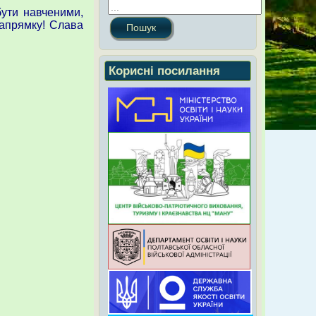
ути навченими,
апрямку! Слава
Пошук
Корисні посилання