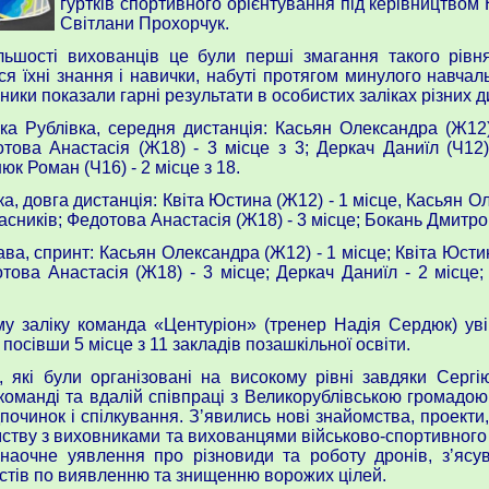
гуртків спортивного орієнтування під керівництвом
Світлани Прохорчук.
ьшості вихованців це були перші змагання такого рівня
я їхні знання і навички, набуті протягом минулого навчаль
ники показали гарні результати в особистих заліках різних д
ика Рублівка, середня дистанція: Касьян Олександра (Ж12)
отова Анастасія (Ж18) - 3 місце з 3; Деркач Даниїл (Ч12)
юк Роман (Ч16) - 2 місце з 18.
лка, довга дистанція: Квіта Юстина (Ж12) - 1 місце, Касьян 
учасників; Федотова Анастасія (Ж18) - 3 місце; Бокань Дмитро 
ава, спринт: Касьян Олександра (Ж12) - 1 місце; Квіта Юстин
отова Анастасія (Ж18) - 3 місце; Деркач Даниїл - 2 місце
заліку команда «Центуріон» (тренер Надія Сердюк) увій
посівши 5 місце з 11 закладів позашкільної освіти.
 які були організовані на високому рівні завдяки Сергі
 команді та вдалій співпраці з Великорублівською громадою
очинок і спілкування. Зʼявились нові знайомства, проекти, 
ству з виховниками та вихованцями військово-спортивного 
 наочне уявлення про різновиди та роботу дронів, зʼясу
істів по виявленню та знищенню ворожих цілей.