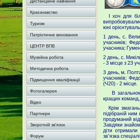
Дистанційне навчання
Краєзнавство
І хоч для біл
випробовувалис
Туризм
юні орієнтуваль
Патріотичне виховання
1 день, с. Вел
учасників; Фед
ЦЕНТР ВПВ
учасника; Гумен
Музейна робота
2 день, с. Микі
- 3 місце з 23 
Методична робота
3 день, м. Полт
учасників; Фед
Підвищення кваліфікації
(Ч20) - 2 місце.
Фотогалерея
В загальному 
кращих команд, 
Відео
Крім змагань,
Партнери
підібраній ним
продуманий відп
Зворотній зв'язок
Завдяки знайом
діти отримали
Форум
звʼязка спеціал